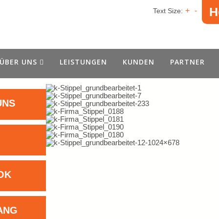
H
+
-
Text Size:
ÜBER UNS
LEISTUNGEN
KUNDEN
PARTNER
UNS
OK
ANG